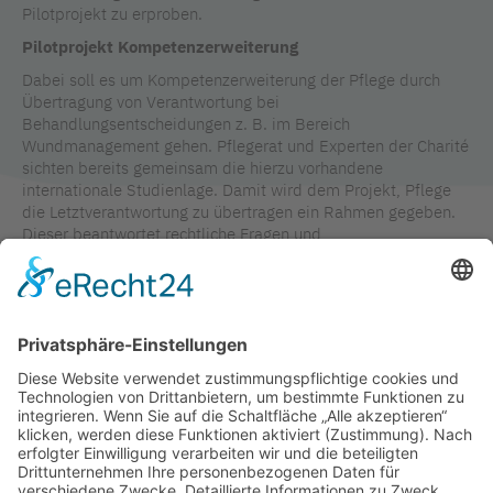
Pilotprojekt zu erproben.
Pilotprojekt Kompetenzerweiterung
Dabei soll es um Kompetenzerweiterung der Pflege durch
Übertragung von Verantwortung bei
Behandlungsentscheidungen z. B. im Bereich
Wundmanagement gehen. Pflegerat und Experten der Charité
sichten bereits gemeinsam die hierzu vorhandene
internationale Studienlage. Damit wird dem Projekt, Pflege
die Letztverantwortung zu übertragen ein Rahmen gegeben.
Dieser beantwortet rechtliche Fragen und
Qualitätssicherungsaspekte für die Durchführung in Berliner
Krankenhäusern.
Das Pilotprojekt soll gemeinsam mit der Ärztekammer Berlin
weiterentwickelt und mit der Unterstützung der Kostenträger
erprobt werden.
TAGS IN DIESEM ARTIKEL
AKTUELLES AUS DER KAMPAGNE
WERTSCHÄTZUNG
PFLEGE