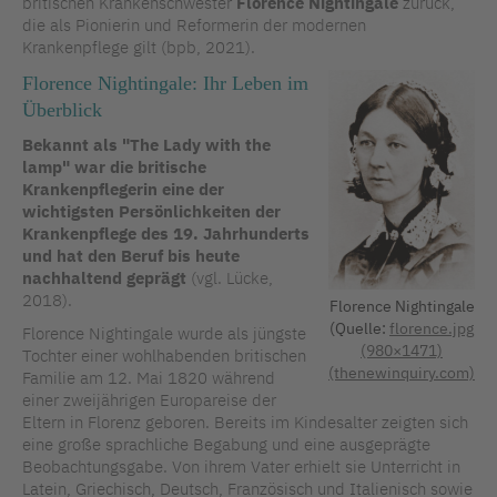
britischen Krankenschwester
Florence Nightingale
zurück,
die als Pionierin und Reformerin der modernen
Krankenpflege gilt (bpb, 2021).
Florence Nightingale: Ihr Leben im
Überblick
Bekannt als "The Lady with the
lamp" war die britische
Krankenpflegerin eine der
wichtigsten Persönlichkeiten der
Krankenpflege des 19. Jahrhunderts
und hat den Beruf bis heute
nachhaltend geprägt
(vgl. Lücke,
2018).
Florence Nightingale
(Quelle:
florence.jpg
Florence Nightingale wurde als jüngste
(980×1471)
Tochter einer wohlhabenden britischen
(thenewinquiry.com)
Familie am 12. Mai 1820 während
einer zweijährigen Europareise der
Eltern in Florenz geboren. Bereits im Kindesalter zeigten sich
eine große sprachliche Begabung und eine ausgeprägte
Beobachtungsgabe. Von ihrem Vater erhielt sie Unterricht in
Latein, Griechisch, Deutsch, Französisch und Italienisch sowie