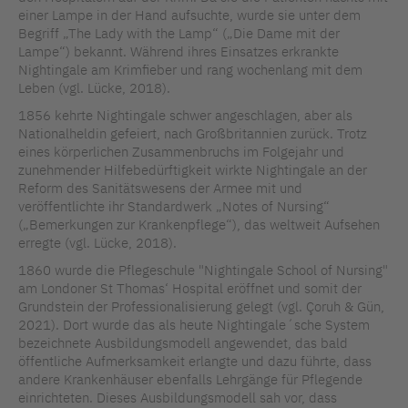
einer Lampe in der Hand aufsuchte, wurde sie unter dem
Begriff „The Lady with the Lamp“ („Die Dame mit der
Lampe“) bekannt. Während ihres Einsatzes erkrankte
Nightingale am Krimfieber und rang wochenlang mit dem
Leben (vgl. Lücke, 2018).
1856 kehrte Nightingale schwer angeschlagen, aber als
Nationalheldin gefeiert, nach Großbritannien zurück. Trotz
eines körperlichen Zusammenbruchs im Folgejahr und
zunehmender Hilfebedürftigkeit wirkte Nightingale an der
Reform des Sanitätswesens der Armee mit und
veröffentlichte ihr Standardwerk „Notes of Nursing“
(„Bemerkungen zur Krankenpflege“), das weltweit Aufsehen
erregte (vgl. Lücke, 2018).
1860 wurde die Pflegeschule "Nightingale School of Nursing"
am Londoner St Thomas‘ Hospital eröffnet und somit der
Grundstein der Professionalisierung gelegt (vgl. Çoruh & Gün,
2021). Dort wurde das als heute Nightingale´sche System
bezeichnete Ausbildungsmodell angewendet, das bald
öffentliche Aufmerksamkeit erlangte und dazu führte, dass
andere Krankenhäuser ebenfalls Lehrgänge für Pflegende
einrichteten. Dieses Ausbildungsmodell sah vor, dass