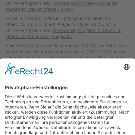
Online verfügbar unter:
Florence Nightingale – Ikone der
modernen Krankenpflege - SWR2.
Lücke, S. (2018): Florence Nightingale: Ihr Leben im
Überblick. In: Bibliomed Pflege. Ausgabe: 08.05.2018.
Online verfügbar unter:
Florence Nightingale: Ihr Leben im
Überblick (bibliomed-pflege.de).
Mustafa Engin Çoruh & Mukadder Gün 2021): Die Reformen
von Professor Dr. Robert Rieder Pascha (1861–1913) in der
theoretischen und praktischen Ausbildung von Medizinern im
Osmanischen Reich des frühen 20. Jahrhunderts. In:
Medizinhistorische Mitteilungen. Zeitschrift für
Wissenschaftsgeschichte und Fachprosaforschung. Band
36/37, 2017/2018 (2021), S. 111–121, hier: S. 115.
TAGS IN DIESEM ARTIKEL
AKTUELLES AUS DER KAMPAGNE
KAMPAGNENENTWICKLUNG
WISSENSWERT