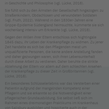
in Geschichte und Philosophie (vgl. Lücke, 2018).
Sie fühlt sich zu den Ärmsten der Gesellschaft hingezogen: zu
Straßenkindern, Obdachlosen und verwundeten Soldaten
(vgl. Fruth, 2022). Während in den 1830er-Jahren eine
Grippe-Epidemie Südengland heimsuchte, kümmerte sie sich
wochenlang intensiv um Erkrankte (vgl. Lücke, 2018).
Gegen den Willen ihrer Eltern entschloss sich Nightingale
1845 dazu, ihr Leben der Krankenpflege zu widmen. Zu jener
Zeit handelte es sich bei den Pflegenden meist um
unqualifizierte Personen, die keine andere Anstellung fanden
und daher gezwungen waren, sich ihren Lebensunterhalt
durch diese Arbeit zu verdienen. Daher beruhte die strikte
Ablehnung der Eltern vor allem auf dem schlechten Ansehen
der Krankenpflege zu dieser Zeit in Großbritannien (vgl.
Lücke, 2018).
Ein besonderes Schlüsselerlebnis war das Versterben einer
Patientin aufgrund der mangelnden Kompetenz einer
Pflegerin und sie erkannte so die Notwendigkeit einer
pflegerischen Grundausbildung. Sie selbst ließ sich im
Rahmen eines dreimonatigen Praktikums im Krankenhaus
von Salisbury ausbilden und hospitierte auch in der