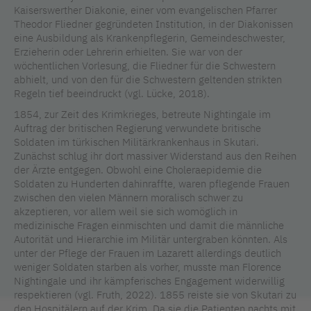
Kaiserswerther Diakonie, einer vom evangelischen Pfarrer
Theodor Fliedner gegründeten Institution, in der Diakonissen
eine Ausbildung als Krankenpflegerin, Gemeindeschwester,
Erzieherin oder Lehrerin erhielten. Sie war von der
wöchentlichen Vorlesung, die Fliedner für die Schwestern
abhielt, und von den für die Schwestern geltenden strikten
Regeln tief beeindruckt (vgl. Lücke, 2018).
1854, zur Zeit des Krimkrieges, betreute Nightingale im
Auftrag der britischen Regierung verwundete britische
Soldaten im türkischen Militärkrankenhaus in Skutari.
Zunächst schlug ihr dort massiver Widerstand aus den Reihen
der Ärzte entgegen. Obwohl eine Choleraepidemie die
Soldaten zu Hunderten dahinraffte, waren pflegende Frauen
zwischen den vielen Männern moralisch schwer zu
akzeptieren, vor allem weil sie sich womöglich in
medizinische Fragen einmischten und damit die männliche
Autorität und Hierarchie im Militär untergraben könnten. Als
unter der Pflege der Frauen im Lazarett allerdings deutlich
weniger Soldaten starben als vorher, musste man Florence
Nightingale und ihr kämpferisches Engagement widerwillig
respektieren (vgl. Fruth, 2022). 1855 reiste sie von Skutari zu
den Hospitälern auf der Krim. Da sie die Patienten nachts mit