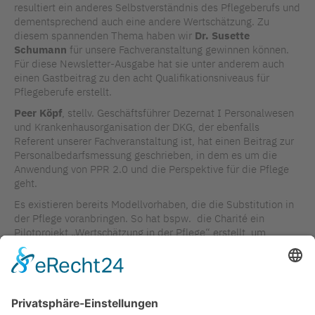
resultiert ein anderes Selbstverständnis des Pflegeberufs und
dementsprechend auch eine andere Wertschätzung. Zu
diesem spannenden Thema haben wir
Dr. Susette
Schumann
für unsere Fachveranstaltung gewinnen können.
Für diese Newsletter-Ausgabe hat sie unter anderem auch
einen Gastbeitrag zu den acht Qualifikationsniveaus für
Pflegeberufe erstellt.
Peer Köpf
, stellv. Geschäftsführer Dezernat I Personalwesen
und Krankenhausorganisation der DKG, der ebenfalls
Referent unserer Fachveranstaltung ist, hat einen Beitrag zur
Personalbedarfsmessung geschrieben, in dem es um die
Anwendung von PPR 2.0 und die Perspektive für die Pflege
geht.
Es existieren bereits Modellvorhaben, die die Substitution in
der Pflege voranbringen. So hat bspw. die Charité ein
Pilotprojekt „Wertschätzung in der Pflege“ erstellt, um
Pflegekräften mehr Verantwortungsspielraum bei
Behandlungsentscheidungen einzuräumen – dies betrifft den
Bereich des chronischen Wundmanagements. Der Start des
Projektes ist in greifbare Nähe gerückt.