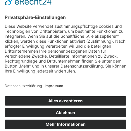
Melden Sie sich hier für den PflegeJetztBerlin-
Newsletter an:
LinkedIn
Impressum bkgev.de
Cookie-
|
|
|
Datenschutzbestimmungen bkgev.de
Einstellungen
pflege@bkgev.de
|
Eine Website von
Ben Kuplien Markenstrategie & Design