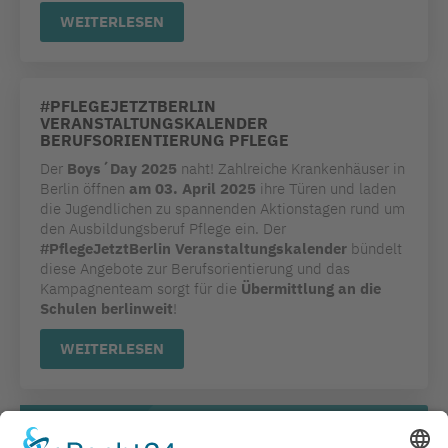
WEITERLESEN
#PFLEGEJETZTBERLIN
VERANSTALTUNGSKALENDER
BERUFSORIENTIERUNG PFLEGE
Der
Boys´Day
2025
naht! Zahlreiche Krankenhäuser in
Berlin öffnen
am 03. April 2025
ihre Türen und laden
die Jugendlichen zu spannenden Aktionstagen rund um
den Ausbildungsberuf Pflege ein. Der
#PflegeJetztBerlin Veranstaltungskalender
bündelt
diese Angebote zur Berufsorientierung und das
Kampagnenteam sorgt für die
Übermittlung an die
Schulen berlinweit
!
WEITERLESEN
NEWSLETTER-ANMELDUNG