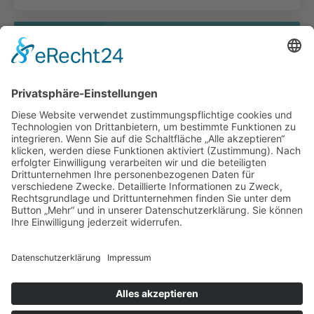
NEWSLETTER-ANMELDUNG
Melden Sie sich hier für den PflegeJetztBerlin-
Newsletter an:
LinkedIn
Impressum bkgev.de
Cookie-
|
|
|
Datenschutzbestimmungen bkgev.de
Einstellungen
pflege@bkgev.de
|